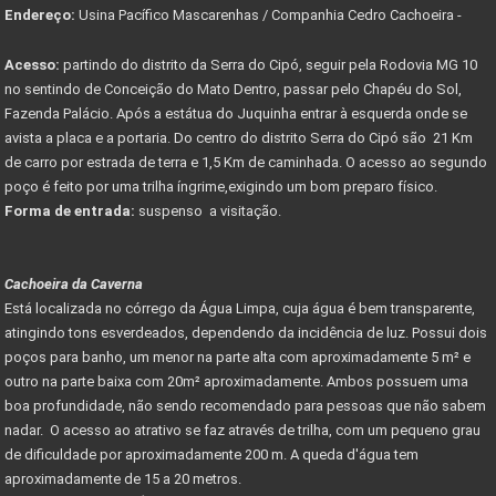
Endereço:
Usina Pacífico Mascarenhas / Companhia Cedro Cachoeira -
Acesso:
partindo do distrito da Serra do Cipó, seguir pela Rodovia MG 10
no sentindo de Conceição do Mato Dentro, passar pelo Chapéu do Sol,
Fazenda Palácio. Após a estátua do Juquinha entrar à esquerda onde se
avista a placa e a portaria. Do centro do distrito Serra do Cipó são 21 Km
de carro por estrada de terra e 1,5 Km de caminhada. O acesso ao segundo
poço é feito por uma trilha íngrime,exigindo um bom preparo físico.
Forma de entrada:
suspenso a visitação.
Cachoeira da Caverna
Está localizada no córrego da Água Limpa, cuja água é bem transparente,
atingindo tons esverdeados, dependendo da incidência de luz. Possui dois
poços para banho, um menor na parte alta com aproximadamente 5 m² e
outro na parte baixa com 20m² aproximadamente. Ambos possuem uma
boa profundidade, não sendo recomendado para pessoas que não sabem
nadar. O acesso ao atrativo se faz através de trilha, com um pequeno grau
de dificuldade por aproximadamente 200 m. A queda d'água tem
aproximadamente de 15 a 20 metros.