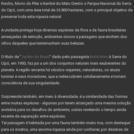
MINISTÉRIO DO TURISMO INVESTE 955 MIL NO PARNACIPÓ
Riacho, Morro do Pilar e Itambé do Mato Dentro o Parque Nacional da Serra
do Cipó, com uma área total de 33.800 hectares, com o principal objetivo de
OBRAS DE MELHORIAS DO PARQUE NACIONAL DO CIPÓ
preservar toda esta riqueza natural.
PARNA CIPÓ INAUGURA NOVO ESPAÇO PARA VISITANTES
A unidade protege hoje diversas espécies da flora e da fauna brasileiras
IMÓVEL COM EXCLUSIVIDADE - VENDA RÁPIDO
ameaçadas de extinção, ambientes únicos e paisagens que enchem dos
olhos daqueles que testemunham suas belezas.
IMÓVEI
O título de "
Jardim do Brasil
" dado pelo paisagista
Burle Marx
à Serra do
CASAS PRÉ-FABRICADAS MAIS BARATAS E RÁPIDAS
Cipó, em 1950, faz jus a um dos conjuntos naturais mais exuberantes do
Valor máximo imóvel pago FGTS sobe para R$ 750000
planeta. A região encanta há séculos viajantes, naturalistas, os atuais
turistas e seus moradores, que a redescobrem cotidianamente e tomam
AS 10 LEIS DO INVESTIMENTO EM IMÓVEIS
consciência de sua singularidade.
VALE A PENA INVESTIR EM LOTES?
Surpreende também, em meio à diversidade, é a similaridade das formas
MERCADO DE RESERVA LEGAL ABRE OPORTUNIDADES
entre muitas espécies - algumas por terem alcançado uma mesma solução
evolutiva para os desafios do ambiente, outras revelando o tempo ainda
O QUE É RESERVA LEGAL
recente de separação entre espécies.
Tal paisagem é habitada por uma fauna também muito rica, com destaque
O QUE SÃO ÁREAS DE PRESERVAÇÃO PERMANENTE
para os insetos, uma enorme riqueza ainda por conhecer, por dezenas de