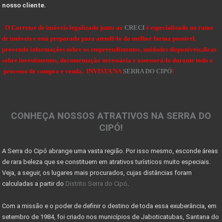
nosso cliente.
VALE A PENA INVESTIR EM UM LOTE OU TERRENO?
Dicas de Como Fazer o Circuito Cicloturista da Se
O Corretor de imóveis legalizado junto ao
CRECI
é especializado no ramo
de imóveis e está preparado para atendê-lo da melhor forma possível,
SENSACIONAIS DICAS NA HORA DE COMPRAR UMA FAZENDA
provendo informações sobre os empreendimentos, unidades disponíveis,dicas
sobre investimentos, documentação necessária e assessorá-lo durante todo o
DICAS PARA OBSERVAÇÃO DE AVES NA SERRA DO CIPÓ
processo de compra e venda. INVISTA NA
SERRA DO CIPÓ
!
OBSERVAÇÃO DE AVES NA SERRA DO CIPÓ - MG
A Serra do Cipó: Muito além das cachoeiras
CONHEÇA NOSSOS ATRATIVOS NA SERRA DO
Projeto das 10 travessias fecha ciclo comemorativo
CIPÓ!
Georreferenciamento e certificação de imóveis acim
A Serra do Cipó abrange uma vasta região. Por isso mesmo, esconde áreas
7 coisas que você precisa saber antes de morar no
de rara beleza que se constituem em atrativos turísticos muito especiais.
Sinais de recuperação: mercado imobiliário tem per
Veja, a seguir, os lugares mais procurados, cujas distâncias foram
calculadas a partir do
Distrito Serra do Cipó
.
Mercado imobiliário volta a crescer após encolher
Com a missão e o poder de definir o destino de toda essa exuberância, em
COMO DECLARAR IMÓVEIS NO IMPOSTO DE RENDA
setembro de 1984, foi criado nos municípios de Jaboticatubas, Santana do