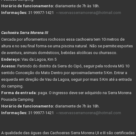
Horário de funcionamento:
diariamente de 7h às 18h.
Informações:
31 99977-1421 -
reservasserramorena@hotmail.com
Cachoeira Serra Morena III
Cercada por afloramentos rochosos essa cachoeira tem 10 metros de
altura e no seu final forma-se uma piscina natural. Não se permite:esportes
de aventura, animais domésticos, bebidas alcólicas ou churrasco.
Endereço:
Vau da Lagoa, Km 5
Acesso:
Partindo do distrito da Serra do Cipó, seguir pela rodovia MG 10
sentido Conceição do Mato Dentro por aproximadamente 5 Km. Entrar a
esquerda em direção de Vau da Lagoa, seguir por mais 5 Km até a entrada
do camping.
Forma de entrada:
paga. O ingresso deve ser adquirido na Serra Morena
Pousada Camping
Horário de funcionamento:
diariamente de 7h às 18h.
Informações:
31 99977-1421 -
reservasserramorena@hotmail.com
A qualidade das águas das Cachoeiras Serra Morena I,II e III são certificadas