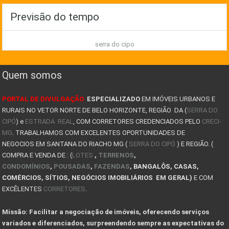
EXPLORE AS MELHORES OPORTUNIDADES IMOBILIÁRIAS NA
Previsão do tempo
COMO GANHAR DINHEIRO COM IMÓVEIS NA SERRA DO CIPÓ
serra do cipo
TIPOS DE CASAS PRÉ FABRICADAS
8 FATORES QUE LEVAM UMA PESSOA A COMPRAR UM IMÓVEL
Quem somos
JA PENSOU EM TER UM POUSADA NA SERRA DO CIPÓ? COMO
PORTAL DE DIVULGAÇÃO
ESPECIALIZADO
EM IMÓVEIS URBANOS E
AVALIAÇÃO DE IMÓVEIS NA SERRA DO CIPÓ
RURAIS NO VETOR NORTE DE BELO HORIZONTE, REGIÃO DA (
SERRA DO
CIPÓ
) e
Descubra a magia do inverno na Serra do Cipó !
ESTRADA REAL
, COM CORRETORES CREDENCIADOS PELO
CRECI-
MG
. TRABALHAMOS COM EXCELENTES OPORTUNIDADES DE
COMO COMPRAR UM IMÓVEL DE LEILÃO NA SERRA DO CIPÓ
NEGOCIOS EM SANTANA DO RIACHO MG (
SERRA DO CIPÓ
) E REGIÃO. (
COMPRA E VENDA DE : (
LOTES
,
TERRENOS
,
CASAS PARA ALUGAR SERRA DO CIPÓ E LAPINHA
CONDOMÍNIOS
,
POUSADAS
,
FAZENDAS
, BANGALÔS, CASAS,
COMÉRCIOS, SÍTIOS, NEGÓCIOS IMOBILIÁRIOS EM GERAL)
E COM
PLANTAS DE KITNET
EXCÊLENTES
CORRETORES
.
COMPRA DO LOTE: O QUE VOCÊ PRECISA SABER ANTES DE
Missão: Facilitar a negociação de imóveis, oferecendo serviços
10 Dicas de como projetar e construir sua casa de
variados e diferenciados, surpreendendo sempre as expectativas do