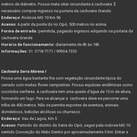
metros de diâmetro. Possui mata ciliar circundante à cachoeira. É
necessário comprar ingresso na portaria da cachoeira Grande.
Endereço:
Rodovia MG 10 Km 96
Acesso:
A partir da ponte do rio Cipó, 500 metros rio acima.
Forma de entrada:
permitida, pagando ingresso adquirido na portaria da
cachoeira Grande
Horário de funcionamento:
diariamente de 8h às 18h
Informações:
31 3718-7171 / 99934-7353
Cachoeira Serra Morena I
Possui uma água bastante fria com vegetação circundante típica do
cerrado com muitas flores campestres. Possui espécies endêmicas como
cocoloba seriferas. A cachoeira tem uma queda d'água de 15 m de altura,
formando um lago. Para se alcançar a cachoeira deve-se percorrer uma
trilha de 400 metros. Não se permite:esportes de aventura, animais
domésticos, bebidas alcólicas ou churrasco.
Endereço:
Vau da Lagoa, Km 5
Acesso:
Partindo do distrito da Serra do Cipó, seguir pela rodovia MG 10
sentido Conceição do Mato Dentro por aproximadamente 5 Km. Entrar a