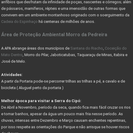
CADASTRO AMBIENTAL RURAL (CAR) -
anfíbios que desfrutam da infinidade de poças, nascentes e córregos; além
de pássaros, mamíferos, répteis e uma imensidão de outras formas que
COMO ESCOLHER UM LOTE OU TERRENO PARA COMPRAR
convivem em um ambiente montanhoso originado com o soerguimento da
Cadeia do Espinhaço
há centenas de milhões de anos.
Nevis Sociedade de Responsabilidade Limitada (LLC)
Área de Proteção Ambiental Morro da Pedreira
AS VANTAGENS DE UMA HOLDING FAMILIAR - CONHEÇA
PARQUE DA SERRA DO CIPÓ GANHA PACOTE DE OBRAS
A APA abrange áreas dos municípios de
Santana do Riacho
,
Coceição do
Mato Dentro
, Morro do Pilar, Jaboticatubas, Taquaraçu de Minas, Itabira e
DER AUTORIZA CONSTRUÇÃO DE PONTE RIO DAS VELHAS
José de Melo.
COMO RESOLVER PROBLEMAS C/ DOCUMENTAÇÃO DE IMÓVEIS
Atividades:
A partir da Portaria pode-se percorrer trilhas as trilhas a pé, a cavalo e de
COMO FUNCIONA COMISSÃO DO CORRETOR DE IMÓVEIS
bicicleta ( Aluguel perto da portaria )
FÉRIAS DE JULHO - PASSEIO DE MARIA FUMAÇA
Melhor época para visitar a Serra do Cipó:
GUIA DE TRILHAS SERRA DO CIPÓ
De Abril a Novembro, período da seca, quando fica mais fácil cruzar os rios
e tomar banhos, apesar da água um pouco mais fria nesse período. As
CIPÓ CLASSIC FESTIVAL - COPA DAS CONFEDERAÇÕES
chuvas, intensas entre Dezembro e Março causam enchentes repentinas,
por isso respeite as orientações do Parque e não arrisque se houver riscos
Começa em junho festival de outono serra do cipó