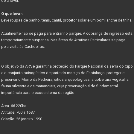
de chover.
PARNACIPO É A UNIDADE MAIS PESQUISADA DOS PARQUES
O que levar:
NOVO ACESSO À SERRA DO CIPÓ
Leve roupas de banho, tênis, cantil, protetor solar e um bom lanche de trilha
PROJETO PARQUES DA COPA
Atualmente não se paga para entrar no parque. A cobrança de ingresso está
CIRCUITO DE CICLOTURISMO NA SERRA DO CIPÓ
temporariamente suspensa. Nas áreas de Atrativos Particulares se paga
pela visita às Cachoeiras.
Vetor Norte de BH é a bola da vez do mercado
Governador anuncia novos investimentos VETOR NORTE
O objetivo da APA é garantir a proteção do Parque Nacional da serra do Cipó
Listas de documentos para Compra de Imóveis...
e o conjunto paisagístico de parte do maciço do Espinhaço, proteger e
preservar o Morro da Pedreira, sítios arqueológicas, a cobertura vegetal, a
fauna silvestre e os mananciais, cuja preservação é de fundamental
importância para o ecossistema da região.
Área: 66.220ha
Altitude: 700 a 1687
Criação: 26 janeiro 1990