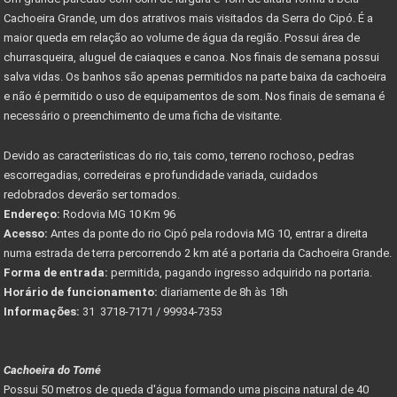
Cachoeira Grande, um dos atrativos mais visitados da Serra do Cipó. É a
maior queda em relação ao volume de água da região. Possui área de
churrasqueira, aluguel de caiaques e canoa. Nos finais de semana possui
salva vidas. Os banhos são apenas permitidos na parte baixa da cachoeira
e não é permitido o uso de equipamentos de som. Nos finais de semana é
necessário o preenchimento de uma ficha de visitante.
Devido as caracteríisticas do rio, tais como, terreno rochoso, pedras
escorregadias, corredeiras e profundidade variada, cuidados
redobrados deverão ser tomados.
Endereço:
Rodovia MG 10 Km 96
Acesso:
Antes da ponte do rio Cipó pela rodovia MG 10, entrar a direita
numa estrada de terra percorrendo 2 km até a portaria da Cachoeira Grande.
Forma de entrada:
permitida, pagando ingresso adquirido na portaria.
Horário de funcionamento:
diariamente de 8h às 18h
Informações:
31 3718-7171 / 99934-7353
Cachoeira do Tomé
Possui 50 metros de queda d'água formando uma piscina natural de 40