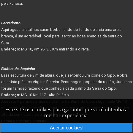
pela Funasa.
Fervedouro
Aqui águas cristalinas saem borbulhando do fundo de areia uma areia
branca, é um agradável local para sentir as boas energias da serra do
Cipó.
Endereço:
MG 10, Km 95. 3,5 Km entrando à direita.
Estátua do Juquinha
Essa escultura de 3 m de altura, que já se tornou um ícone do Cipó, é obra
da artista plástica Virgínia Ferreira. Personagem popular da região, Juquinha
foi um famoso raizeiro que conhecia cada palmo da Serra do Cipó.
Endereço:
MG 10 Km 117 - Alto Palácio
Acesso:
A partir da praça do Distrito da Serra do Cipó, seguir pela MG 10
no sentido de Conceição do Mato Dentro por aproximadamente 17 km. No
Este site usa cookies para garantir que você obtenha a
alto da serra avista-se a escultura à esquerda.
melhor experiência.
Forma de entrada: gratuita.
Aceitar cookies!