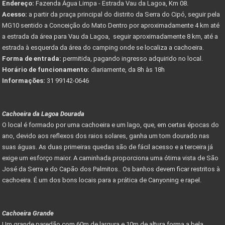
Endereço:
Fazenda Água Limpa - Estrada Vau da Lagoa, Km 08.
Acesso:
a partir da praça principal do distrito da Serra do Cipó, seguir pela
MG10 sentido a Conceição do Mato Dentro por aproximadamente 4 km até
a estrada da área para Vau da Lagoa, seguir aproximadamente 8 km, até a
estrada à esquerda da área do camping onde se localiza a cachoeira.
Forma de entrada:
permitida, pagando ingresso adquirido no local.
Horário de funcionamento:
diariamente, da 8h às 18h
Informações:
31 99142-0646
Cachoeira da Lagoa Dourada
O local é formado por uma cachoeira e um lago, que, em certas épocas do
ano, devido aos reflexos dos raios solares, ganha um tom dourado nas
suas águas. As duas primeiras quedas são de fácil acesso e a terceira já
exige um esforço maior. A caminhada proporciona uma ótima vista de São
José da Serra e do Capão dos Palmitos.. Os banhos devem ficar restritos à
cachoeira. É um dos bons locais para a prática de Canyoning e rapel.
Cachoeira Grande
Um grande paredão com 60m de largura e 10m de altura forma a bela