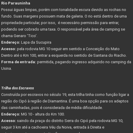
Rio Parauninha
Possui águas limpas, porém com tonalidade escura devido as rochas no
fundo. Suas margens possuem mata de galeria. O rio está dentro de uma
propriedade particular, por isso, é necessário permissão para entrar,
podendo ser cobrado uma taxa. O responsável pela área de camping se
chama Genaro 'Tico'.
Endereço:
Lapa da Sucupira
Acesso:
pela rodovia MG 10 seguir em sentido a Conceição do Mato
Dentro até o Km 100, entrar a esquerda no sentido de Santana do Riacho.
Forma de entrada:
permitida, pagando ingresso adquirido no camping da
Usina.
Trilha dos Escravos
Construída por escravos no século 19, esta trilha tinha como função ligar a
região do Cipó à região de Diamantina. É uma boa opção para os adeptos
das caminhadas, pois é considerada de média dificuldade.
Endereço:
MG 10 - altura do Km 100.
Acesso:
saindo da praça do distrito Serra do Cipó pela rodovia MG 10,
seguir 3 km até a cachoeira Véu da Noiva, entrada à Direita e