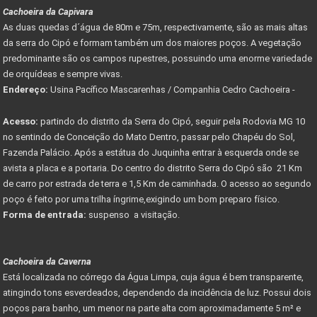
Cachoeira da Capivara
As duas quedas d´água de 80m e 75m, respectivamente, são as mais altas
da serra do Cipó e formam também um dos maiores poços. A vegetação
predominante são os campos rupestres, possuindo uma enorme variedade
de orquídeas e sempre vivas.
Endereço:
Usina Pacífico Mascarenhas / Companhia Cedro Cachoeira -
Acesso:
partindo do distrito da Serra do Cipó, seguir pela Rodovia MG 10
no sentindo de Conceição do Mato Dentro, passar pelo Chapéu do Sol,
Fazenda Palácio. Após a estátua do Juquinha entrar à esquerda onde se
avista a placa e a portaria. Do centro do distrito Serra do Cipó são 21 Km
de carro por estrada de terra e 1,5 Km de caminhada. O acesso ao segundo
poço é feito por uma trilha íngrime,exigindo um bom preparo físico.
Forma de entrada:
suspenso a visitação.
Cachoeira da Caverna
Está localizada no córrego da Água Limpa, cuja água é bem transparente,
atingindo tons esverdeados, dependendo da incidência de luz. Possui dois
poços para banho, um menor na parte alta com aproximadamente 5 m² e