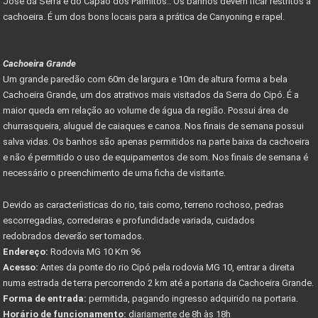
José da Serra e do Capão dos Palmitos.. Os banhos devem ficar restritos à
cachoeira. É um dos bons locais para a prática de Canyoning e rapel.
Cachoeira Grande
Um grande paredão com 60m de largura e 10m de altura forma a bela
Cachoeira Grande, um dos atrativos mais visitados da Serra do Cipó. É a
maior queda em relação ao volume de água da região. Possui área de
churrasqueira, aluguel de caiaques e canoa. Nos finais de semana possui
salva vidas. Os banhos são apenas permitidos na parte baixa da cachoeira
e não é permitido o uso de equipamentos de som. Nos finais de semana é
necessário o preenchimento de uma ficha de visitante.
Devido as caracteríisticas do rio, tais como, terreno rochoso, pedras
escorregadias, corredeiras e profundidade variada, cuidados
redobrados deverão ser tomados.
Endereço:
Rodovia MG 10 Km 96
Acesso:
Antes da ponte do rio Cipó pela rodovia MG 10, entrar a direita
numa estrada de terra percorrendo 2 km até a portaria da Cachoeira Grande.
Forma de entrada:
permitida, pagando ingresso adquirido na portaria.
Horário de funcionamento:
diariamente de 8h às 18h