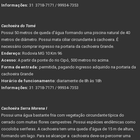
Informações:
31 3718-7171 / 99934-7353
Cachoeira do Tomé
Possui 50 metros de queda d'água formando uma piscina natural de 40
metros de diâmetro. Possui mata ciliar circundante à cachoeira. É
necessário comprar ingresso na portaria da cachoeira Grande.
Endereço:
Rodovia MG 10 Km 96
Acesso:
A partir da ponte do rio Cipó, 500 metros rio acima.
Forma de entrada:
permitida, pagando ingresso adquirido na portaria da
cachoeira Grande
Horário de funcionamento:
diariamente de 8h às 18h
Informações:
31 3718-7171 / 99934-7353
Cachoeira Serra Morena I
Possui uma água bastante fria com vegetação circundante típica do
cerrado com muitas flores campestres. Possui espécies endêmicas como
cocoloba seriferas. A cachoeira tem uma queda d'água de 15 m de altura,
formando um lago. Para se alcançar a cachoeira deve-se percorrer uma