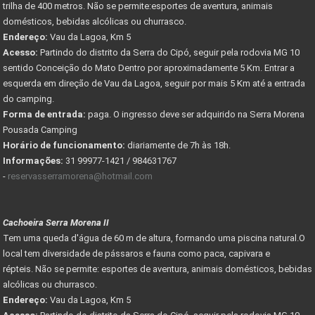
trilha de 400 metros. Não se permite:esportes de aventura, animais
domésticos, bebidas alcólicas ou churrasco.
Endereço:
Vau da Lagoa, Km 5
Acesso:
Partindo do distrito da Serra do Cipó, seguir pela rodovia MG 10
sentido Conceição do Mato Dentro por aproximadamente 5 Km. Entrar a
esquerda em direção de Vau da Lagoa, seguir por mais 5 Km até a entrada
do camping.
Forma de entrada:
paga. O ingresso deve ser adquirido na Serra Morena
Pousada Camping
Horário de funcionamento:
diariamente de 7h às 18h.
Informações:
31 99977-1421 / 984631767
-
reservasserramorena@hotmail.com
Cachoeira Serra Morena II
Tem uma queda d'água de 60 m de altura, formando uma piscina natural.O
local tem diversidade de pássaros e fauna como paca, capivara e
répteis. Não se permite: esportes de aventura, animais domésticos, bebidas
alcólicas ou churrasco.
Endereço:
Vau da Lagoa, Km 5