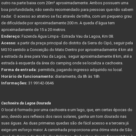
outro na parte baixa com 20m² aproximadamente. Ambos possuem uma
boa profundidade, não sendo recomendado para pessoas que não sabem
nadar. O acesso ao atrativo se faz através de trilha, com um pequeno grau
de dificuldade por aproximadamente 200 m. A queda d'água tem
aproximadamente de 15 a 20 metros.
Endereço:
Fazenda Água Limpa - Estrada Vau da Lagoa, Km 08.
Acesso:
a partir da praça principal do distrito da Serra do Cipó, seguir pela
MG10 sentido a Conceição do Mato Dentro por aproximadamente 4 km até
a estrada da área para Vau da Lagoa, seguir aproximadamente 8 km, até a
estrada à esquerda da área do camping onde se localiza a cachoeira.
Forma de entrada:
permitida, pagando ingresso adquirido no local.
Horário de funcionamento:
diariamente, da 8h às 18h
Informações:
31 99142-0646
Cachoeira da Lagoa Dourada
O local é formado por uma cachoeira e um lago, que, em certas épocas do
ano, devido aos reflexos dos raios solares, ganha um tom dourado nas
suas águas. As duas primeiras quedas são de fácil acesso e a terceira já
exige um esforço maior. A caminhada proporciona uma ótima vista de São