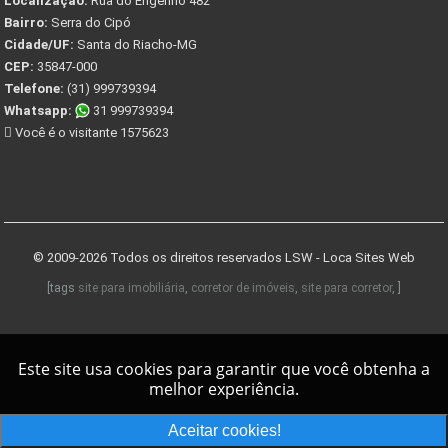
Localização:
Rua do Engenho 482
Bairro:
Serra do Cipó
Cidade/UF:
Santa do Riacho-MG
CEP:
35847-000
Telefone:
(31) 999739394
Whatsapp:
31 999739394
Você é o visitante 1575623
© 2009-2026 Todos os direitos reservados
LSW - Loca Sites Web
[tags
site para imobiliária
,
corretor de imóveis
,
site para corretor
, ]
Este site usa cookies para garantir que você obtenha a
melhor experiência.
Aceitar cookies!