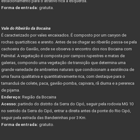
estacionamento para o atrativo fica a esquerda.
Forma de entrada:
gratuita.
Vale do Ribeirão da Bocaina
É caracterizado por vales encaixados. É composto por um canyon de
rochas quartizíticas e arenito. Antes de se chagar ao ribeirão passa-se pela
cachoeira do Gavião, onde se observa o encontro dos rios Bocaina com
Palmital. A vegetação é composta por campos rupestres e matas de
galerias, compondo uma vegetação de transição que determina uma
grande variedade de ambientes naturais que condicionam a existência de
uma fauna qualitativa e quantitiativamente rica, com destaque para o
tamanduá de colete, paca, gavião-pomba, capivara, rã diurna e a perereca
de pijama.
Endereço:
Região da Bocaina
Acesso:
partindo do distrito da Serra do Cipó, seguir pela rodovia MG 10
no sentido da Serra do Cipó, entrar a direita antes da ponte do Rio Cipó,
seguir pela estrada das Bandeirinhas por 3 Km.
Forma de entrada:
gratuito.