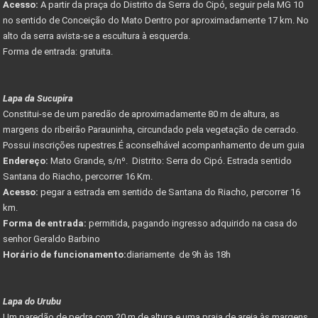
Acesso:
A partir da praça do Distrito da Serra do Cipó, seguir pela MG 10
no sentido de Conceição do Mato Dentro por aproximadamente 17 km. No
alto da serra avista-se a escultura à esquerda.
Forma de entrada: gratuita.
Lapa da Sucupira
Constitui-se de um paredão de aproximadamente 80 m de altura, as
margens do ribeirão Parauninha, circundado pela vegetação de cerrado.
Possui inscrições rupestres.É aconselhável acompanhamento de um guia
Endereço:
Mato Grande, s/nº. Distrito: Serra do Cipó. Estrada sentido
Santana do Riacho, percorrer 16 Km.
Acesso:
pegar a estrada em sentido de Santana do Riacho, percorrer 16
km.
Forma de entrada:
permitida, pagando ingresso adquirido na casa do
senhor Geraldo Barbino
Horário de funcionamento:
diariamente de 9h às 18h
Lapa do Urubu
Um paredão de pedra com 20 m de altura e uma praia de areia às margens