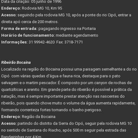
Data da criação: 05 junho de 1996
Endereço:
Rodovia MG 10, Km 95
Acesso:
seguindo pela rodovia MG 10, após a ponte do rio Cipó, entrar a
direita apó cerca de 200 metros.
Forma de entrada:
pagagando ingresso na Portaria
Horário de funcionamento:
mediante agendamento
Informações:
31 99942-4620 Fax: 3718-7171
Ribeirão Bocaina
Localizado na região do Bocaina possui uma paisagem semelhante a do rio
Cipó com várias quedas d'água e fauna rica, destaque para o pato
selvagem e o martim pescador. É composto por um canyon de rochas de
quartizíticas e arenito. Em grande parte do ribeirão é possível a prática da
natação, mas é sempre importante prestar atenção nas nascentes do
ribeirão, pois quando chove muito o volume da água aumenta rapidamente,
formando correnteza fortes tornando o banho perigoso.
Endereço:
Região da Bocaina
Acesso:
partindo do distrito da Serra do Cipó, seguir pela rodovia MG 10
no sentido de Santana do Riacho, após 500 m seguir pela estrada das
Bandeirinhas por 4 Km.