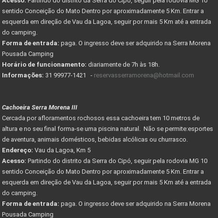
Acesso:
Partindo do distrito da Serra do Cipó, seguir pela rodovia MG 10
sentido Conceição do Mato Dentro por aproximadamente 5 Km. Entrar a
esquerda em direção de Vau da Lagoa, seguir por mais 5 Km até a entrada
do camping.
Forma de entrada:
paga. O ingresso deve ser adquirido na Serra Morena
Pousada Camping
Horário de funcionamento:
diariamente de 7h às 18h.
Informações:
31 99977-1421 -
reservasserramorena@hotmail.com
Cachoeira Serra Morena III
Cercada por afloramentos rochosos essa cachoeira tem 10 metros de
altura e no seu final forma-se uma piscina natural. Não se permite:esportes
de aventura, animais domésticos, bebidas alcólicas ou churrasco.
Endereço:
Vau da Lagoa, Km 5
Acesso:
Partindo do distrito da Serra do Cipó, seguir pela rodovia MG 10
sentido Conceição do Mato Dentro por aproximadamente 5 Km. Entrar a
esquerda em direção de Vau da Lagoa, seguir por mais 5 Km até a entrada
do camping.
Forma de entrada:
paga. O ingresso deve ser adquirido na Serra Morena
Pousada Camping