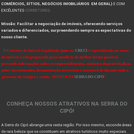
COMÉRCIOS, SÍTIOS, NEGÓCIOS IMOBILIÁRIOS EM GERAL)
E COM
PLANTAS DE KITNET
EXCÊLENTES
CORRETORES
.
COMPRA DO LOTE: O QUE VOCÊ PRECISA SABER ANTES DE
Missão: Facilitar a negociação de imóveis, oferecendo serviços
10 Dicas de como projetar e construir sua casa de
variados e diferenciados, surpreendendo sempre as expectativas do
nosso cliente.
VALE A PENA INVESTIR EM UM LOTE OU TERRENO?
Dicas de Como Fazer o Circuito Cicloturista da Se
O Corretor de imóveis legalizado junto ao
CRECI
é especializado no ramo
de imóveis e está preparado para atendê-lo da melhor forma possível,
SENSACIONAIS DICAS NA HORA DE COMPRAR UMA FAZENDA
provendo informações sobre os empreendimentos, unidades disponíveis,dicas
sobre investimentos, documentação necessária e assessorá-lo durante todo o
DICAS PARA OBSERVAÇÃO DE AVES NA SERRA DO CIPÓ
processo de compra e venda. INVISTA NA
SERRA DO CIPÓ
!
OBSERVAÇÃO DE AVES NA SERRA DO CIPÓ - MG
A Serra do Cipó: Muito além das cachoeiras
CONHEÇA NOSSOS ATRATIVOS NA SERRA DO
Projeto das 10 travessias fecha ciclo comemorativo
CIPÓ!
Georreferenciamento e certificação de imóveis acim
A Serra do Cipó abrange uma vasta região. Por isso mesmo, esconde áreas
7 coisas que você precisa saber antes de morar no
de rara beleza que se constituem em atrativos turísticos muito especiais.