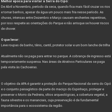
Melhor época para visitar a Serra do Cipó:
GUIA DE TRILHAS SERRA DO CIPÓ
De Abril a Novembro, período da seca, quando fica mais fácil cruzar os rios
e tomar banhos, apesar da água um pouco mais fria nesse período. As
CIPÓ CLASSIC FESTIVAL - COPA DAS CONFEDERAÇÕES
chuvas, intensas entre Dezembro e Março causam enchentes repentinas,
por isso respeite as orientações do Parque e não arrisque se houver riscos
Começa em junho festival de outono serra do cipó
de chover.
PARNACIPO É A UNIDADE MAIS PESQUISADA DOS PARQUES
O que levar:
NOVO ACESSO À SERRA DO CIPÓ
Leve roupas de banho, tênis, cantil, protetor solar e um bom lanche de trilha
PROJETO PARQUES DA COPA
Atualmente não se paga para entrar no parque. A cobrança de ingresso está
CIRCUITO DE CICLOTURISMO NA SERRA DO CIPÓ
temporariamente suspensa. Nas áreas de Atrativos Particulares se paga
pela visita às Cachoeiras.
Vetor Norte de BH é a bola da vez do mercado
Governador anuncia novos investimentos VETOR NORTE
O objetivo da APA é garantir a proteção do Parque Nacional da serra do Cipó
Listas de documentos para Compra de Imóveis...
e o conjunto paisagístico de parte do maciço do Espinhaço, proteger e
preservar o Morro da Pedreira, sítios arqueológicas, a cobertura vegetal, a
fauna silvestre e os mananciais, cuja preservação é de fundamental
importância para o ecossistema da região.