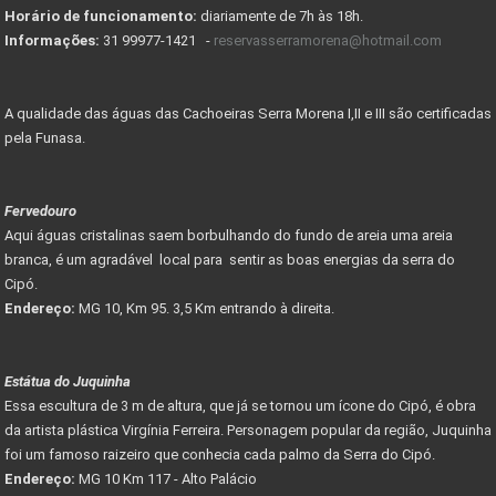
Horário de funcionamento:
diariamente de 7h às 18h.
Informações:
31 99977-1421 -
reservasserramorena@hotmail.com
A qualidade das águas das Cachoeiras Serra Morena I,II e III são certificadas
pela Funasa.
Fervedouro
Aqui águas cristalinas saem borbulhando do fundo de areia uma areia
branca, é um agradável local para sentir as boas energias da serra do
Cipó.
Endereço:
MG 10, Km 95. 3,5 Km entrando à direita.
Estátua do Juquinha
Essa escultura de 3 m de altura, que já se tornou um ícone do Cipó, é obra
da artista plástica Virgínia Ferreira. Personagem popular da região, Juquinha
foi um famoso raizeiro que conhecia cada palmo da Serra do Cipó.
Endereço:
MG 10 Km 117 - Alto Palácio