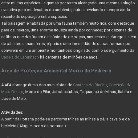
MERCADO DE RESERVA LEGAL ABRE OPORTUNIDADES
entre muitas espécies - algumas por terem alcançado uma mesma solução
evolutiva para os desafios do ambiente, outras revelando o tempo ainda
O QUE É RESERVA LEGAL
recente de separação entre espécies.
Tal paisagem é habitada por uma fauna também muito rica, com destaque
O QUE SÃO ÁREAS DE PRESERVAÇÃO PERMANENTE
para os insetos, uma enorme riqueza ainda por conhecer, por dezenas de
CADASTRO AMBIENTAL RURAL (CAR) -
anfíbios que desfrutam da infinidade de poças, nascentes e córregos; além
de pássaros, mamíferos, répteis e uma imensidão de outras formas que
COMO ESCOLHER UM LOTE OU TERRENO PARA COMPRAR
convivem em um ambiente montanhoso originado com o soerguimento da
Cadeia do Espinhaço
há centenas de milhões de anos.
Nevis Sociedade de Responsabilidade Limitada (LLC)
Área de Proteção Ambiental Morro da Pedreira
AS VANTAGENS DE UMA HOLDING FAMILIAR - CONHEÇA
PARQUE DA SERRA DO CIPÓ GANHA PACOTE DE OBRAS
A APA abrange áreas dos municípios de
Santana do Riacho
,
Coceição do
Mato Dentro
, Morro do Pilar, Jaboticatubas, Taquaraçu de Minas, Itabira e
DER AUTORIZA CONSTRUÇÃO DE PONTE RIO DAS VELHAS
José de Melo.
COMO RESOLVER PROBLEMAS C/ DOCUMENTAÇÃO DE IMÓVEIS
Atividades:
A partir da Portaria pode-se percorrer trilhas as trilhas a pé, a cavalo e de
COMO FUNCIONA COMISSÃO DO CORRETOR DE IMÓVEIS
bicicleta ( Aluguel perto da portaria )
FÉRIAS DE JULHO - PASSEIO DE MARIA FUMAÇA