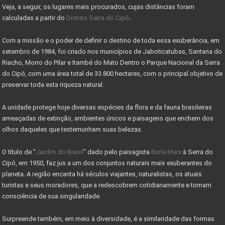
Sinais de recuperação: mercado imobiliário tem per
Veja, a seguir, os lugares mais procurados, cujas distâncias foram
calculadas a partir do
Distrito Serra do Cipó
.
Mercado imobiliário volta a crescer após encolher
Com a missão e o poder de definir o destino de toda essa exuberância, em
COMO DECLARAR IMÓVEIS NO IMPOSTO DE RENDA
setembro de 1984, foi criado nos municípios de Jaboticatubas, Santana do
MINISTÉRIO DO TURISMO INVESTE 955 MIL NO PARNACIPÓ
Riacho, Morro do Pilar e Itambé do Mato Dentro o Parque Nacional da Serra
do Cipó, com uma área total de 33.800 hectares, com o principal objetivo de
OBRAS DE MELHORIAS DO PARQUE NACIONAL DO CIPÓ
preservar toda esta riqueza natural.
PARNA CIPÓ INAUGURA NOVO ESPAÇO PARA VISITANTES
A unidade protege hoje diversas espécies da flora e da fauna brasileiras
IMÓVEL COM EXCLUSIVIDADE - VENDA RÁPIDO
ameaçadas de extinção, ambientes únicos e paisagens que enchem dos
olhos daqueles que testemunham suas belezas.
IMÓVEI
O título de "
Jardim do Brasil
" dado pelo paisagista
Burle Marx
à Serra do
CASAS PRÉ-FABRICADAS MAIS BARATAS E RÁPIDAS
Cipó, em 1950, faz jus a um dos conjuntos naturais mais exuberantes do
Valor máximo imóvel pago FGTS sobe para R$ 750000
planeta. A região encanta há séculos viajantes, naturalistas, os atuais
turistas e seus moradores, que a redescobrem cotidianamente e tomam
AS 10 LEIS DO INVESTIMENTO EM IMÓVEIS
consciência de sua singularidade.
VALE A PENA INVESTIR EM LOTES?
Surpreende também, em meio à diversidade, é a similaridade das formas