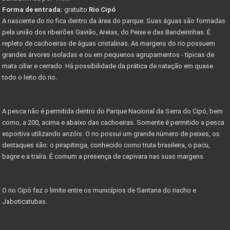
Forma de entrada:
gratuito
Rio Cipó
A nascente do rio fica dentro da área do parque. Suas águas são formadas
pela união dos ribeirões Gavião, Areias, do Peixe e das Bandeirinhas. É
repleto de cachoeiras de águas cristalinas. As margens do rio possuem
grandes árvores isoladas e ou em pequenos agrupamentos - típicas de
mata ciliar e cerrado. Há possibilidade da prática de natação em quase
todo o leito do rio.
A pesca não é permitida dentro do Parque Nacional da Serra do Cipó, bem
como, a 200, acima e abaixo das cachoeiras. Somente é permitido a pesca
esportiva utilizando anzóis. O rio possui um grande número de peixes, os
destaques são: o pirapitinga, conhecido como truta brasileira, o pacu,
bagre e a traíra. É comum a presença de capivara nas suas margens.
O rio Cipó faz o limite entre os municípios de Santana do riacho e
Jaboticatubas.