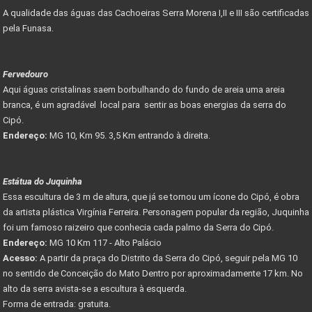
A qualidade das águas das Cachoeiras Serra Morena I,II e III são certificadas
pela Funasa.
Fervedouro
Aqui águas cristalinas saem borbulhando do fundo de areia uma areia
branca, é um agradável local para sentir as boas energias da serra do
Cipó.
Endereço:
MG 10, Km 95. 3,5 Km entrando à direita.
Estátua do Juquinha
Essa escultura de 3 m de altura, que já se tornou um ícone do Cipó, é obra
da artista plástica Virgínia Ferreira. Personagem popular da região, Juquinha
foi um famoso raizeiro que conhecia cada palmo da Serra do Cipó.
Endereço:
MG 10 Km 117 - Alto Palácio
Acesso:
A partir da praça do Distrito da Serra do Cipó, seguir pela MG 10
no sentido de Conceição do Mato Dentro por aproximadamente 17 km. No
alto da serra avista-se a escultura à esquerda.
Forma de entrada: gratuita.