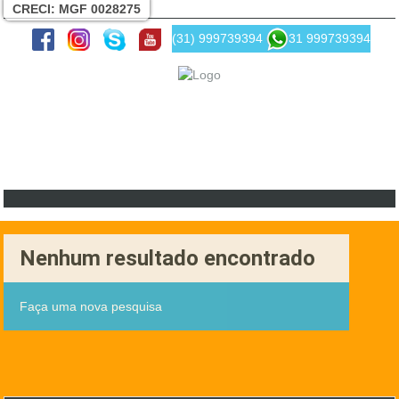
CRECI: MGF 0028275
(31) 999739394
31 999739394
Nenhum resultado encontrado
Faça uma nova pesquisa