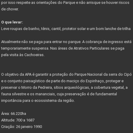
por isso respeite as orientações do Parque e não arrisque se houver riscos
Começa em junho festival de outono serra do cipó
de chover.
PARNACIPO É A UNIDADE MAIS PESQUISADA DOS PARQUES
O que levar:
NOVO ACESSO À SERRA DO CIPÓ
Leve roupas de banho, tênis, cantil, protetor solar e um bom lanche de trilha
PROJETO PARQUES DA COPA
Atualmente não se paga para entrar no parque. A cobrança de ingresso está
CIRCUITO DE CICLOTURISMO NA SERRA DO CIPÓ
temporariamente suspensa. Nas áreas de Atrativos Particulares se paga
pela visita às Cachoeiras.
Vetor Norte de BH é a bola da vez do mercado
Governador anuncia novos investimentos VETOR NORTE
O objetivo da APA é garantir a proteção do Parque Nacional da serra do Cipó
Listas de documentos para Compra de Imóveis...
e o conjunto paisagístico de parte do maciço do Espinhaço, proteger e
preservar o Morro da Pedreira, sítios arqueológicas, a cobertura vegetal, a
fauna silvestre e os mananciais, cuja preservação é de fundamental
importância para o ecossistema da região.
Área: 66.220ha
Altitude: 700 a 1687
Criação: 26 janeiro 1990