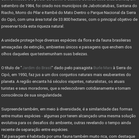
setembro de 1984, foi criado nos municípios de Jaboticatubas, Santana do
MINISTÉRIO DO TURISMO INVESTE 955 MIL NO PARNACIPÓ
Riacho, Morro do Pilar e Itambé do Mato Dentro o Parque Nacional da Serra
do Cipó, com uma área total de 33.800 hectares, com o principal objetivo de
OBRAS DE MELHORIAS DO PARQUE NACIONAL DO CIPÓ
preservar toda esta riqueza natural.
PARNA CIPÓ INAUGURA NOVO ESPAÇO PARA VISITANTES
A unidade protege hoje diversas espécies da flora e da fauna brasileiras
IMÓVEL COM EXCLUSIVIDADE - VENDA RÁPIDO
ameaçadas de extinção, ambientes únicos e paisagens que enchem dos
olhos daqueles que testemunham suas belezas.
IMÓVEI
O título de "
Jardim do Brasil
" dado pelo paisagista
Burle Marx
à Serra do
CASAS PRÉ-FABRICADAS MAIS BARATAS E RÁPIDAS
Cipó, em 1950, faz jus a um dos conjuntos naturais mais exuberantes do
Valor máximo imóvel pago FGTS sobe para R$ 750000
planeta. A região encanta há séculos viajantes, naturalistas, os atuais
turistas e seus moradores, que a redescobrem cotidianamente e tomam
AS 10 LEIS DO INVESTIMENTO EM IMÓVEIS
consciência de sua singularidade.
VALE A PENA INVESTIR EM LOTES?
Surpreende também, em meio à diversidade, é a similaridade das formas
MERCADO DE RESERVA LEGAL ABRE OPORTUNIDADES
entre muitas espécies - algumas por terem alcançado uma mesma solução
evolutiva para os desafios do ambiente, outras revelando o tempo ainda
O QUE É RESERVA LEGAL
recente de separação entre espécies.
Tal paisagem é habitada por uma fauna também muito rica, com destaque
O QUE SÃO ÁREAS DE PRESERVAÇÃO PERMANENTE