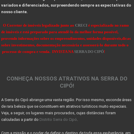
10 Dicas de como projetar e construir sua casa de
variados e diferenciados, surpreendendo sempre as expectativas do
nosso cliente.
VALE A PENA INVESTIR EM UM LOTE OU TERRENO?
Dicas de Como Fazer o Circuito Cicloturista da Se
O Corretor de imóveis legalizado junto ao
CRECI
é especializado no ramo
de imóveis e está preparado para atendê-lo da melhor forma possível,
SENSACIONAIS DICAS NA HORA DE COMPRAR UMA FAZENDA
provendo informações sobre os empreendimentos, unidades disponíveis,dicas
sobre investimentos, documentação necessária e assessorá-lo durante todo o
DICAS PARA OBSERVAÇÃO DE AVES NA SERRA DO CIPÓ
processo de compra e venda. INVISTA NA
SERRA DO CIPÓ
!
OBSERVAÇÃO DE AVES NA SERRA DO CIPÓ - MG
A Serra do Cipó: Muito além das cachoeiras
CONHEÇA NOSSOS ATRATIVOS NA SERRA DO
Projeto das 10 travessias fecha ciclo comemorativo
CIPÓ!
Georreferenciamento e certificação de imóveis acim
A Serra do Cipó abrange uma vasta região. Por isso mesmo, esconde áreas
7 coisas que você precisa saber antes de morar no
de rara beleza que se constituem em atrativos turísticos muito especiais.
Sinais de recuperação: mercado imobiliário tem per
Veja, a seguir, os lugares mais procurados, cujas distâncias foram
calculadas a partir do
Distrito Serra do Cipó
.
Mercado imobiliário volta a crescer após encolher
Com a missão e o poder de definir o destino de toda essa exuberância, em
COMO DECLARAR IMÓVEIS NO IMPOSTO DE RENDA