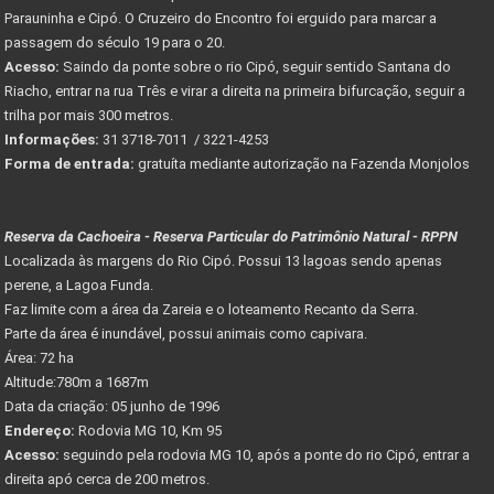
Parauninha e Cipó. O Cruzeiro do Encontro foi erguido para marcar a
passagem do século 19 para o 20.
Acesso:
Saindo da ponte sobre o rio Cipó, seguir sentido Santana do
Riacho, entrar na rua Três e virar a direita na primeira bifurcação, seguir a
trilha por mais 300 metros.
Informações:
31 3718-7011 / 3221-4253
Forma de entrada:
gratuíta mediante autorização na Fazenda Monjolos
Reserva da Cachoeira - Reserva Particular do Patrimônio Natural - RPPN
Localizada às margens do Rio Cipó. Possui 13 lagoas sendo apenas
perene, a Lagoa Funda.
Faz limite com a área da Zareia e o loteamento Recanto da Serra.
Parte da área é inundável, possui animais como capivara.
Área: 72 ha
Altitude:780m a 1687m
Data da criação: 05 junho de 1996
Endereço:
Rodovia MG 10, Km 95
Acesso:
seguindo pela rodovia MG 10, após a ponte do rio Cipó, entrar a
direita apó cerca de 200 metros.