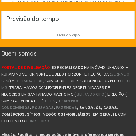
MELHOR LOCAL PARA CONSTRUIR UMA POUSADA NA SERRA D
EXPLORE AS MELHORES OPORTUNIDADES IMOBILIÁRIAS NA
Previsão do tempo
COMO GANHAR DINHEIRO COM IMÓVEIS NA SERRA DO CIPÓ
serra do cipo
TIPOS DE CASAS PRÉ FABRICADAS
8 FATORES QUE LEVAM UMA PESSOA A COMPRAR UM IMÓVEL
Quem somos
JA PENSOU EM TER UM POUSADA NA SERRA DO CIPÓ? COMO
PORTAL DE DIVULGAÇÃO
ESPECIALIZADO
EM IMÓVEIS URBANOS E
AVALIAÇÃO DE IMÓVEIS NA SERRA DO CIPÓ
RURAIS NO VETOR NORTE DE BELO HORIZONTE, REGIÃO DA (
SERRA DO
CIPÓ
) e
Descubra a magia do inverno na Serra do Cipó !
ESTRADA REAL
, COM CORRETORES CREDENCIADOS PELO
CRECI-
MG
. TRABALHAMOS COM EXCELENTES OPORTUNIDADES DE
COMO COMPRAR UM IMÓVEL DE LEILÃO NA SERRA DO CIPÓ
NEGOCIOS EM SANTANA DO RIACHO MG (
SERRA DO CIPÓ
) E REGIÃO. (
COMPRA E VENDA DE : (
LOTES
,
TERRENOS
,
CASAS PARA ALUGAR SERRA DO CIPÓ E LAPINHA
CONDOMÍNIOS
,
POUSADAS
,
FAZENDAS
, BANGALÔS, CASAS,
COMÉRCIOS, SÍTIOS, NEGÓCIOS IMOBILIÁRIOS EM GERAL)
E COM
PLANTAS DE KITNET
EXCÊLENTES
CORRETORES
.
COMPRA DO LOTE: O QUE VOCÊ PRECISA SABER ANTES DE
Missão: Facilitar a negociação de imóveis, oferecendo serviços