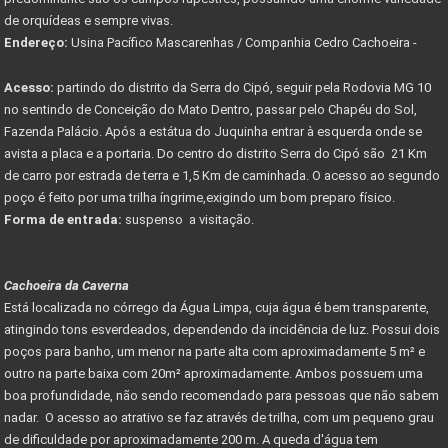
de orquídeas e sempre vivas.
Endereço:
Usina Pacífico Mascarenhas / Companhia Cedro Cachoeira -
Acesso:
partindo do distrito da Serra do Cipó, seguir pela Rodovia MG 10
no sentindo de Conceição do Mato Dentro, passar pelo Chapéu do Sol,
Fazenda Palácio. Após a estátua do Juquinha entrar à esquerda onde se
avista a placa e a portaria. Do centro do distrito Serra do Cipó são 21 Km
de carro por estrada de terra e 1,5 Km de caminhada. O acesso ao segundo
poço é feito por uma trilha íngrime,exigindo um bom preparo físico.
Forma de entrada:
suspenso a visitação.
Cachoeira da Caverna
Está localizada no córrego da Água Limpa, cuja água é bem transparente,
atingindo tons esverdeados, dependendo da incidência de luz. Possui dois
poços para banho, um menor na parte alta com aproximadamente 5 m² e
outro na parte baixa com 20m² aproximadamente. Ambos possuem uma
boa profundidade, não sendo recomendado para pessoas que não sabem
nadar. O acesso ao atrativo se faz através de trilha, com um pequeno grau
de dificuldade por aproximadamente 200 m. A queda d'água tem