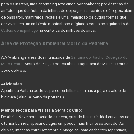
para os insetos, uma enorme riqueza ainda por conhecer, por dezenas de
CADASTRO AMBIENTAL RURAL (CAR) -
anfíbios que desfrutam da infinidade de poças, nascentes e córregos; além
de pássaros, mamíferos, répteis e uma imensidão de outras formas que
COMO ESCOLHER UM LOTE OU TERRENO PARA COMPRAR
convivem em um ambiente montanhoso originado com o soerguimento da
Cadeia do Espinhaço
há centenas de milhões de anos.
Nevis Sociedade de Responsabilidade Limitada (LLC)
Área de Proteção Ambiental Morro da Pedreira
AS VANTAGENS DE UMA HOLDING FAMILIAR - CONHEÇA
PARQUE DA SERRA DO CIPÓ GANHA PACOTE DE OBRAS
A APA abrange áreas dos municípios de
Santana do Riacho
,
Coceição do
Mato Dentro
, Morro do Pilar, Jaboticatubas, Taquaraçu de Minas, Itabira e
DER AUTORIZA CONSTRUÇÃO DE PONTE RIO DAS VELHAS
José de Melo.
COMO RESOLVER PROBLEMAS C/ DOCUMENTAÇÃO DE IMÓVEIS
Atividades:
A partir da Portaria pode-se percorrer trilhas as trilhas a pé, a cavalo e de
COMO FUNCIONA COMISSÃO DO CORRETOR DE IMÓVEIS
bicicleta ( Aluguel perto da portaria )
FÉRIAS DE JULHO - PASSEIO DE MARIA FUMAÇA
Melhor época para visitar a Serra do Cipó:
GUIA DE TRILHAS SERRA DO CIPÓ
De Abril a Novembro, período da seca, quando fica mais fácil cruzar os rios
e tomar banhos, apesar da água um pouco mais fria nesse período. As
CIPÓ CLASSIC FESTIVAL - COPA DAS CONFEDERAÇÕES
chuvas, intensas entre Dezembro e Março causam enchentes repentinas,