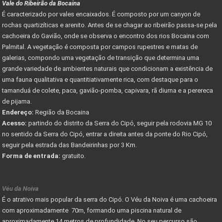
Vale do Ribeirão da Bocaina
É caracterizado por vales encaixados. É composto por um canyon de
rochas quartizíticas e arenito. Antes de se chagar ao ribeirão passa-se pela
cachoeira do Gavião, onde se observa o encontro dos rios Bocaina com
Palmital. A vegetação é composta por campos rupestres e matas de
galerias, compondo uma vegetação de transição que determina uma
grande variedade de ambientes naturais que condicionam a existência de
uma fauna qualitativa e quantitiativamente rica, com destaque para o
tamanduá de colete, paca, gavião-pomba, capivara, rã diurna e a perereca
de pijama.
Endereço:
Região da Bocaina
Acesso:
partindo do distrito da Serra do Cipó, seguir pela rodovia MG 10
no sentido da Serra do Cipó, entrar a direita antes da ponte do Rio Cipó,
seguir pela estrada das Bandeirinhas por 3 Km.
Forma de entrada:
gratuito.
Véu da Noiva
É o atrativo mais popular da serra do Cipó. O Véu da Noiva é uma cachoeira
com aproximadamente 70m, formando uma piscina natural de
aproximadamente 14 metros de profundidade. No seu percurso são