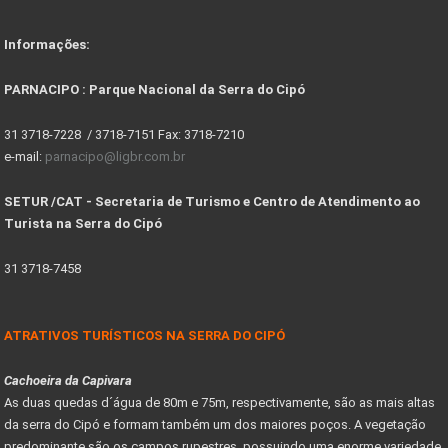
Informações:
PARNACIPO : Parque Nacional da Serra do Cipó
31 3718-7228 / 3718-7151 Fax: 3718-7210
e-mail:
parnacipo@ligbr.com.br
SETUR /CAT - Secretaria de Turismo e Centro de Atendimento ao
Turista na Serra do Cipó
31 3718-7458
ATRATIVOS TURÍSTICOS NA SERRA DO CIPÓ
Cachoeira da Capivara
As duas quedas d´água de 80m e 75m, respectivamente, são as mais altas
da serra do Cipó e formam também um dos maiores poços. A vegetação
predominante são os campos rupestres, possuindo uma enorme variedade