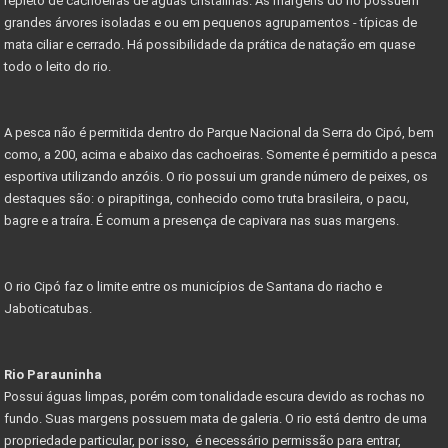
repleto de cachoeiras de águas cristalinas. As margens do rio possuem
grandes árvores isoladas e ou em pequenos agrupamentos - típicas de
mata ciliar e cerrado. Há possibilidade da prática de natação em quase
todo o leito do rio.
A pesca não é permitida dentro do Parque Nacional da Serra do Cipó, bem
como, a 200, acima e abaixo das cachoeiras. Somente é permitido a pesca
esportiva utilizando anzóis. O rio possui um grande número de peixes, os
destaques são: o pirapitinga, conhecido como truta brasileira, o pacu,
bagre e a traíra. É comum a presença de capivara nas suas margens.
O rio Cipó faz o limite entre os municípios de Santana do riacho e
Jaboticatubas.
Rio Parauninha
Possui águas limpas, porém com tonalidade escura devido as rochas no
fundo. Suas margens possuem mata de galeria. O rio está dentro de uma
propriedade particular, por isso, é necessário permissão para entrar,