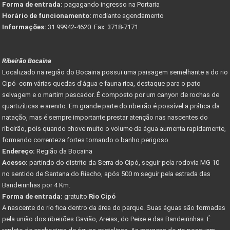
Forma de entrada:
pagagando ingresso na Portaria
Horário de funcionamento:
mediante agendamento
Informações:
31 99942-4620 Fax: 3718-7171
Ribeirão Bocaina
Localizado na região do Bocaina possui uma paisagem semelhante a do rio
Cipó com várias quedas d'água e fauna rica, destaque para o pato
selvagem e o martim pescador. É composto por um canyon de rochas de
quartizíticas e arenito. Em grande parte do ribeirão é possível a prática da
natação, mas é sempre importante prestar atenção nas nascentes do
ribeirão, pois quando chove muito o volume da água aumenta rapidamente,
formando correnteza fortes tornando o banho perigoso.
Endereço:
Região da Bocaina
Acesso:
partindo do distrito da Serra do Cipó, seguir pela rodovia MG 10
no sentido de Santana do Riacho, após 500 m seguir pela estrada das
Bandeirinhas por 4 Km.
Forma de entrada:
gratuito
Rio Cipó
A nascente do rio fica dentro da área do parque. Suas águas são formadas
pela união dos ribeirões Gavião, Areias, do Peixe e das Bandeirinhas. É