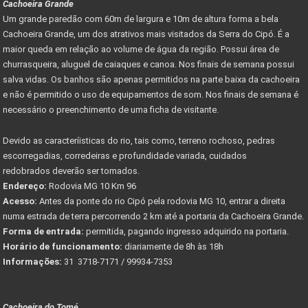
Cachoeira Grande
Um grande paredão com 60m de largura e 10m de altura forma a bela
Cachoeira Grande, um dos atrativos mais visitados da Serra do Cipó. É a
maior queda em relação ao volume de água da região. Possui área de
churrasqueira, aluguel de caiaques e canoa. Nos finais de semana possui
salva vidas. Os banhos são apenas permitidos na parte baixa da cachoeira
e não é permitido o uso de equipamentos de som. Nos finais de semana é
necessário o preenchimento de uma ficha de visitante.
Devido as caracteríisticas do rio, tais como, terreno rochoso, pedras
escorregadias, corredeiras e profundidade variada, cuidados
redobrados deverão ser tomados.
Endereço:
Rodovia MG 10 Km 96
Acesso:
Antes da ponte do rio Cipó pela rodovia MG 10, entrar a direita
numa estrada de terra percorrendo 2 km até a portaria da Cachoeira Grande.
Forma de entrada:
permitida, pagando ingresso adquirido na portaria.
Horário de funcionamento:
diariamente de 8h às 18h
Informações:
31 3718-7171 / 99934-7353
Cachoeira do Tomé