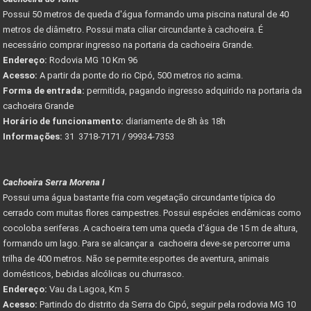
Possui 50 metros de queda d'água formando uma piscina natural de 40
metros de diâmetro. Possui mata ciliar circundante à cachoeira. É
necessário comprar ingresso na portaria da cachoeira Grande.
Endereço:
Rodovia MG 10 Km 96
Acesso:
A partir da ponte do rio Cipó, 500 metros rio acima.
Forma de entrada:
permitida, pagando ingresso adquirido na portaria da
cachoeira Grande
Horário de funcionamento:
diariamente de 8h às 18h
Informações:
31 3718-7171 / 99934-7353
Cachoeira Serra Morena I
Possui uma água bastante fria com vegetação circundante típica do
cerrado com muitas flores campestres. Possui espécies endêmicas como
cocoloba seriferas. A cachoeira tem uma queda d'água de 15 m de altura,
formando um lago. Para se alcançar a cachoeira deve-se percorrer uma
trilha de 400 metros. Não se permite:esportes de aventura, animais
domésticos, bebidas alcólicas ou churrasco.
Endereço:
Vau da Lagoa, Km 5
Acesso:
Partindo do distrito da Serra do Cipó, seguir pela rodovia MG 10