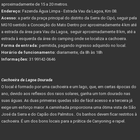
aproximadamente de 15 a 20 metros.
Endereço:
Fazenda Água Limpa - Estrada Vau da Lagoa, Km 08.
Acesso:
a partir da praça principal do distrito da Serra do Cipó, seguir pela
MG10 sentido a Conceição do Mato Dentro por aproximadamente 4 km até
a estrada da área para Vau da Lagoa, seguir aproximadamente 8 km, até a
estrada à esquerda da área do camping onde se localiza a cachoeira.
Forma de entrada:
permitida, pagando ingresso adquirido no local.
Horário de funcionamento:
diariamente, da 8h às 18h
Informações:
31 99142-0646
Cachoeira da Lagoa Dourada
O local é formado por uma cachoeira e um lago, que, em certas épocas do
ano, devido aos reflexos dos raios solares, ganha um tom dourado nas
suas águas. As duas primeiras quedas são de fácil acesso e a terceira já
exige um esforço maior. A caminhada proporciona uma ótima vista de São
José da Serra e do Capão dos Palmitos.. Os banhos devem ficar restritos à
cachoeira. É um dos bons locais para a prática de Canyoning e rapel.