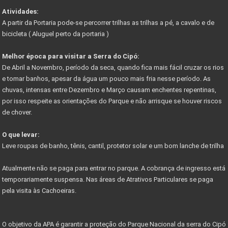
COMO RESOLVER PROBLEMAS C/ DOCUMENTAÇÃO DE IMÓVEIS
Atividades:
A partir da Portaria pode-se percorrer trilhas as trilhas a pé, a cavalo e de
COMO FUNCIONA COMISSÃO DO CORRETOR DE IMÓVEIS
bicicleta ( Aluguel perto da portaria )
FÉRIAS DE JULHO - PASSEIO DE MARIA FUMAÇA
Melhor época para visitar a Serra do Cipó:
GUIA DE TRILHAS SERRA DO CIPÓ
De Abril a Novembro, período da seca, quando fica mais fácil cruzar os rios
e tomar banhos, apesar da água um pouco mais fria nesse período. As
CIPÓ CLASSIC FESTIVAL - COPA DAS CONFEDERAÇÕES
chuvas, intensas entre Dezembro e Março causam enchentes repentinas,
por isso respeite as orientações do Parque e não arrisque se houver riscos
Começa em junho festival de outono serra do cipó
de chover.
PARNACIPO É A UNIDADE MAIS PESQUISADA DOS PARQUES
O que levar:
NOVO ACESSO À SERRA DO CIPÓ
Leve roupas de banho, tênis, cantil, protetor solar e um bom lanche de trilha
PROJETO PARQUES DA COPA
Atualmente não se paga para entrar no parque. A cobrança de ingresso está
CIRCUITO DE CICLOTURISMO NA SERRA DO CIPÓ
temporariamente suspensa. Nas áreas de Atrativos Particulares se paga
pela visita às Cachoeiras.
Vetor Norte de BH é a bola da vez do mercado
Governador anuncia novos investimentos VETOR NORTE
O objetivo da APA é garantir a proteção do Parque Nacional da serra do Cipó