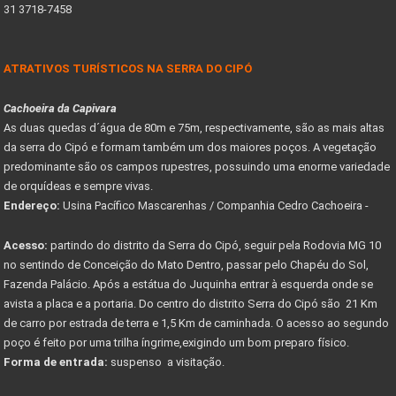
31 3718-7458
ATRATIVOS TURÍSTICOS NA SERRA DO CIPÓ
Cachoeira da Capivara
As duas quedas d´água de 80m e 75m, respectivamente, são as mais altas
da serra do Cipó e formam também um dos maiores poços. A vegetação
predominante são os campos rupestres, possuindo uma enorme variedade
de orquídeas e sempre vivas.
Endereço:
Usina Pacífico Mascarenhas / Companhia Cedro Cachoeira -
Acesso:
partindo do distrito da Serra do Cipó, seguir pela Rodovia MG 10
no sentindo de Conceição do Mato Dentro, passar pelo Chapéu do Sol,
Fazenda Palácio. Após a estátua do Juquinha entrar à esquerda onde se
avista a placa e a portaria. Do centro do distrito Serra do Cipó são 21 Km
de carro por estrada de terra e 1,5 Km de caminhada. O acesso ao segundo
poço é feito por uma trilha íngrime,exigindo um bom preparo físico.
Forma de entrada:
suspenso a visitação.