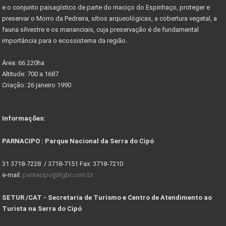
Listas de documentos para Compra de Imóveis...
e o conjunto paisagístico de parte do maciço do Espinhaço, proteger e
preservar o Morro da Pedreira, sítios arqueológicas, a cobertura vegetal, a
fauna silvestre e os mananciais, cuja preservação é de fundamental
importância para o ecossistema da região.
Área: 66.220ha
Altitude: 700 a 1687
Criação: 26 janeiro 1990
Informações:
PARNACIPO : Parque Nacional da Serra do Cipó
31 3718-7228 / 3718-7151 Fax: 3718-7210
e-mail:
parnacipo@ligbr.com.br
SETUR /CAT - Secretaria de Turismo e Centro de Atendimento ao
Turista na Serra do Cipó