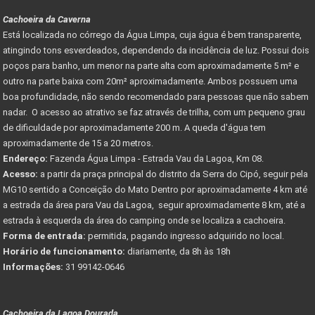
Cachoeira da Caverna
Está localizada no córrego da Água Limpa, cuja água é bem transparente,
atingindo tons esverdeados, dependendo da incidência de luz. Possui dois
poços para banho, um menor na parte alta com aproximadamente 5 m² e
outro na parte baixa com 20m² aproximadamente. Ambos possuem uma
boa profundidade, não sendo recomendado para pessoas que não sabem
nadar. O acesso ao atrativo se faz através de trilha, com um pequeno grau
de dificuldade por aproximadamente 200 m. A queda d'água tem
aproximadamente de 15 a 20 metros.
Endereço:
Fazenda Água Limpa - Estrada Vau da Lagoa, Km 08.
Acesso:
a partir da praça principal do distrito da Serra do Cipó, seguir pela
MG10 sentido a Conceição do Mato Dentro por aproximadamente 4 km até
a estrada da área para Vau da Lagoa, seguir aproximadamente 8 km, até a
estrada à esquerda da área do camping onde se localiza a cachoeira.
Forma de entrada:
permitida, pagando ingresso adquirido no local.
Horário de funcionamento:
diariamente, da 8h às 18h
Informações:
31 99142-0646
Cachoeira da Lagoa Dourada