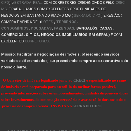
CIPÓ
) e
Descubra a magia do inverno na Serra do Cipó !
ESTRADA REAL
, COM CORRETORES CREDENCIADOS PELO
CRECI-
MG
. TRABALHAMOS COM EXCELENTES OPORTUNIDADES DE
COMO COMPRAR UM IMÓVEL DE LEILÃO NA SERRA DO CIPÓ
NEGOCIOS EM SANTANA DO RIACHO MG (
SERRA DO CIPÓ
) E REGIÃO. (
COMPRA E VENDA DE : (
LOTES
,
TERRENOS
,
CASAS PARA ALUGAR SERRA DO CIPÓ E LAPINHA
CONDOMÍNIOS
,
POUSADAS
,
FAZENDAS
, BANGALÔS, CASAS,
COMÉRCIOS, SÍTIOS, NEGÓCIOS IMOBILIÁRIOS EM GERAL)
E COM
PLANTAS DE KITNET
EXCÊLENTES
CORRETORES
.
COMPRA DO LOTE: O QUE VOCÊ PRECISA SABER ANTES DE
Missão: Facilitar a negociação de imóveis, oferecendo serviços
10 Dicas de como projetar e construir sua casa de
variados e diferenciados, surpreendendo sempre as expectativas do
nosso cliente.
VALE A PENA INVESTIR EM UM LOTE OU TERRENO?
Dicas de Como Fazer o Circuito Cicloturista da Se
O Corretor de imóveis legalizado junto ao
CRECI
é especializado no ramo
de imóveis e está preparado para atendê-lo da melhor forma possível,
SENSACIONAIS DICAS NA HORA DE COMPRAR UMA FAZENDA
provendo informações sobre os empreendimentos, unidades disponíveis,dicas
sobre investimentos, documentação necessária e assessorá-lo durante todo o
DICAS PARA OBSERVAÇÃO DE AVES NA SERRA DO CIPÓ
processo de compra e venda. INVISTA NA
SERRA DO CIPÓ
!
OBSERVAÇÃO DE AVES NA SERRA DO CIPÓ - MG
A Serra do Cipó: Muito além das cachoeiras