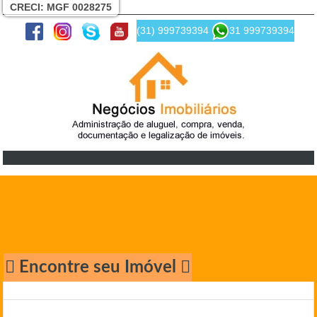
CRECI: MGF 0028275
(31) 999739394
31 999739394
Encontre seu Imóvel