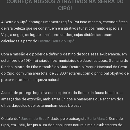
CONHEÇA NOSSOS ATRATIVOS NA SERRA DO
Projeto das 10 travessias fecha ciclo comemorativo
CIPÓ!
Georreferenciamento e certificação de imóveis acim
A Serra do Cipó abrange uma vasta região. Por isso mesmo, esconde áreas
7 coisas que você precisa saber antes de morar no
de rara beleza que se constituem em atrativos turísticos muito especiais.
Sinais de recuperação: mercado imobiliário tem per
Veja, a seguir, os lugares mais procurados, cujas distâncias foram
calculadas a partir do
Distrito Serra do Cipó
.
Mercado imobiliário volta a crescer após encolher
Com a missão e o poder de definir o destino de toda essa exuberância, em
COMO DECLARAR IMÓVEIS NO IMPOSTO DE RENDA
setembro de 1984, foi criado nos municípios de Jaboticatubas, Santana do
MINISTÉRIO DO TURISMO INVESTE 955 MIL NO PARNACIPÓ
Riacho, Morro do Pilar e Itambé do Mato Dentro o Parque Nacional da Serra
do Cipó, com uma área total de 33.800 hectares, com o principal objetivo de
OBRAS DE MELHORIAS DO PARQUE NACIONAL DO CIPÓ
preservar toda esta riqueza natural.
PARNA CIPÓ INAUGURA NOVO ESPAÇO PARA VISITANTES
A unidade protege hoje diversas espécies da flora e da fauna brasileiras
IMÓVEL COM EXCLUSIVIDADE - VENDA RÁPIDO
ameaçadas de extinção, ambientes únicos e paisagens que enchem dos
olhos daqueles que testemunham suas belezas.
IMÓVEI
O título de "
Jardim do Brasil
" dado pelo paisagista
Burle Marx
à Serra do
CASAS PRÉ-FABRICADAS MAIS BARATAS E RÁPIDAS
Cipó, em 1950, faz jus a um dos conjuntos naturais mais exuberantes do