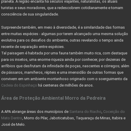
Valor máximo imóvel pago FGTS sobe para R$ 750000
planeta. A região encanta há séculos viajantes, naturalistas, os atuais
turistas e seus moradores, que a redescobrem cotidianamente e tomam
AS 10 LEIS DO INVESTIMENTO EM IMÓVEIS
consciência de sua singularidade.
VALE A PENA INVESTIR EM LOTES?
Surpreende também, em meio à diversidade, é a similaridade das formas
MERCADO DE RESERVA LEGAL ABRE OPORTUNIDADES
entre muitas espécies - algumas por terem alcançado uma mesma solução
evolutiva para os desafios do ambiente, outras revelando o tempo ainda
O QUE É RESERVA LEGAL
recente de separação entre espécies.
Tal paisagem é habitada por uma fauna também muito rica, com destaque
O QUE SÃO ÁREAS DE PRESERVAÇÃO PERMANENTE
para os insetos, uma enorme riqueza ainda por conhecer, por dezenas de
CADASTRO AMBIENTAL RURAL (CAR) -
anfíbios que desfrutam da infinidade de poças, nascentes e córregos; além
de pássaros, mamíferos, répteis e uma imensidão de outras formas que
COMO ESCOLHER UM LOTE OU TERRENO PARA COMPRAR
convivem em um ambiente montanhoso originado com o soerguimento da
Cadeia do Espinhaço
há centenas de milhões de anos.
Nevis Sociedade de Responsabilidade Limitada (LLC)
Área de Proteção Ambiental Morro da Pedreira
AS VANTAGENS DE UMA HOLDING FAMILIAR - CONHEÇA
PARQUE DA SERRA DO CIPÓ GANHA PACOTE DE OBRAS
A APA abrange áreas dos municípios de
Santana do Riacho
,
Coceição do
Mato Dentro
, Morro do Pilar, Jaboticatubas, Taquaraçu de Minas, Itabira e
DER AUTORIZA CONSTRUÇÃO DE PONTE RIO DAS VELHAS
José de Melo.