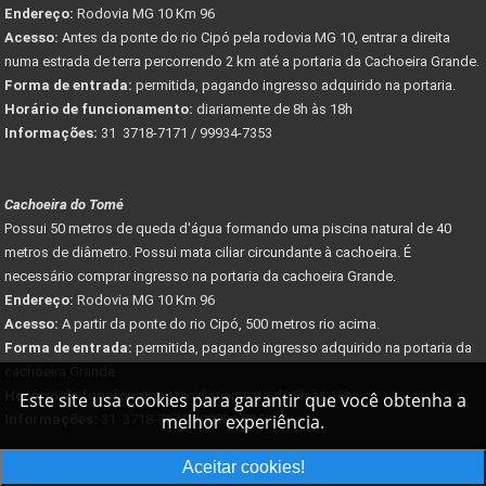
Endereço:
Rodovia MG 10 Km 96
Acesso:
Antes da ponte do rio Cipó pela rodovia MG 10, entrar a direita
numa estrada de terra percorrendo 2 km até a portaria da Cachoeira Grande.
Forma de entrada:
permitida, pagando ingresso adquirido na portaria.
Horário de funcionamento:
diariamente de 8h às 18h
Informações:
31 3718-7171 / 99934-7353
Cachoeira do Tomé
Possui 50 metros de queda d'água formando uma piscina natural de 40
metros de diâmetro. Possui mata ciliar circundante à cachoeira. É
necessário comprar ingresso na portaria da cachoeira Grande.
Endereço:
Rodovia MG 10 Km 96
Acesso:
A partir da ponte do rio Cipó, 500 metros rio acima.
Forma de entrada:
permitida, pagando ingresso adquirido na portaria da
cachoeira Grande
Horário de funcionamento:
diariamente de 8h às 18h
Este site usa cookies para garantir que você obtenha a
melhor experiência.
Informações:
31 3718-7171 / 99934-7353
Aceitar cookies!