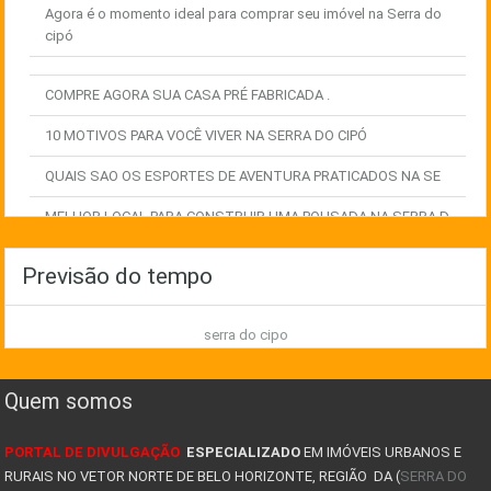
Agora é o momento ideal para comprar seu imóvel na Serra do
cipó
COMPRE AGORA SUA CASA PRÉ FABRICADA .
10 MOTIVOS PARA VOCÊ VIVER NA SERRA DO CIPÓ
QUAIS SAO OS ESPORTES DE AVENTURA PRATICADOS NA SE
MELHOR LOCAL PARA CONSTRUIR UMA POUSADA NA SERRA D
EXPLORE AS MELHORES OPORTUNIDADES IMOBILIÁRIAS NA
Previsão do tempo
COMO GANHAR DINHEIRO COM IMÓVEIS NA SERRA DO CIPÓ
serra do cipo
TIPOS DE CASAS PRÉ FABRICADAS
8 FATORES QUE LEVAM UMA PESSOA A COMPRAR UM IMÓVEL
Quem somos
JA PENSOU EM TER UM POUSADA NA SERRA DO CIPÓ? COMO
PORTAL DE DIVULGAÇÃO
ESPECIALIZADO
EM IMÓVEIS URBANOS E
AVALIAÇÃO DE IMÓVEIS NA SERRA DO CIPÓ
RURAIS NO VETOR NORTE DE BELO HORIZONTE, REGIÃO DA (
SERRA DO