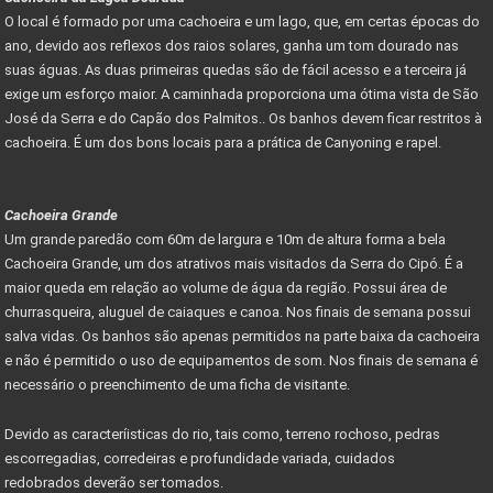
O local é formado por uma cachoeira e um lago, que, em certas épocas do
ano, devido aos reflexos dos raios solares, ganha um tom dourado nas
suas águas. As duas primeiras quedas são de fácil acesso e a terceira já
exige um esforço maior. A caminhada proporciona uma ótima vista de São
José da Serra e do Capão dos Palmitos.. Os banhos devem ficar restritos à
cachoeira. É um dos bons locais para a prática de Canyoning e rapel.
Cachoeira Grande
Um grande paredão com 60m de largura e 10m de altura forma a bela
Cachoeira Grande, um dos atrativos mais visitados da Serra do Cipó. É a
maior queda em relação ao volume de água da região. Possui área de
churrasqueira, aluguel de caiaques e canoa. Nos finais de semana possui
salva vidas. Os banhos são apenas permitidos na parte baixa da cachoeira
e não é permitido o uso de equipamentos de som. Nos finais de semana é
necessário o preenchimento de uma ficha de visitante.
Devido as caracteríisticas do rio, tais como, terreno rochoso, pedras
escorregadias, corredeiras e profundidade variada, cuidados
redobrados deverão ser tomados.